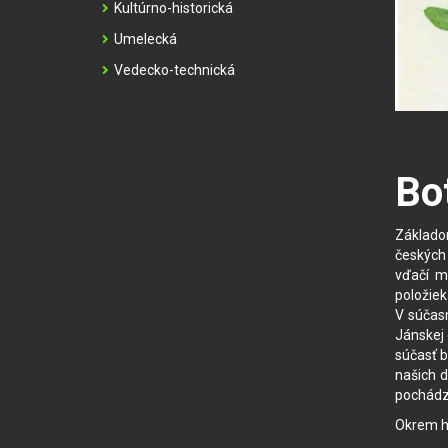
Kultúrno-historická
Umelecká
Vedecko-technická
Bo
Základom
českých 
vďačí m
položiek
V súčasn
Jánskej 
súčasť b
našich d
pochádz
Okrem hi