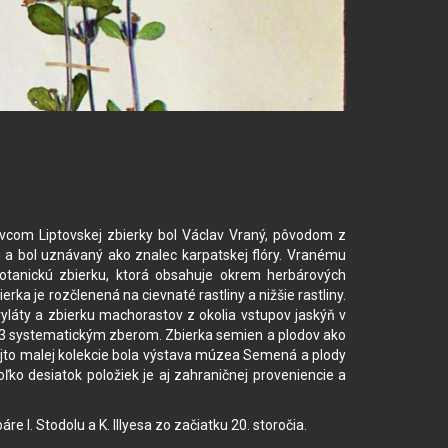
ávcom Liptovskej zbierky bol Václav Vraný, pôvodom z
ši a bol uznávaný ako znalec karpatskej flóry. Vranému
tanickú zbierku, ktorá obsahuje okrem herbárových
ka je rozčlenená na cievnaté rastliny a nižšie rastliny.
ryláty a zbierku machorastov z okolia vstupov jaskýň v
2003 systematickým zberom. Zbierka semien a plodov ako
ejto malej kolekcie bola výstava múzea Semená a plody
ľko desiatok položiek je aj zahraničnej proveniencie a
e I. Stodolu a K. lllyesa zo začiatku 20. storočia.