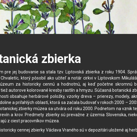
tanická zbierka
 pre jej budovanie sa stala tzv. Liptovská zbierka z roku 1904. Spr
Chvaletíc, ktorý pôsobil ako učiteľ a notár cirkvi v Liptovskom Mikulá
úzeum za historicky cennú a hodnotnú, aj keď početne skromnú bo
 tiež autorove kolorované kresby rastlín a hmyzu. Súčasná botanická zbier
osti obsahuje herbárové položky, vzorky dreva – prierezy, modely, ak
doline a priľahlých oblastí, ktorá sa začala budovať v rokoch 2000 – 
otanickej zbierky múzea sa utvára od roku 2000. Podnetom na vznik t
revín a krov. Predmety zbierky sú prevažne z územia Slovenska, nieko
ajú z ciest pracovníkov múzea.
storicky cennej zbierky Václava Vraného sú v depozitári uložené aj herbár