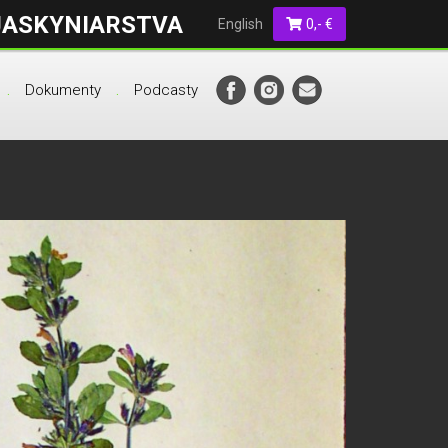
JASKYNIARSTVA
English
0,- €
.
Dokumenty
Podcasty
.
.