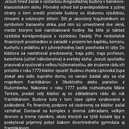
Jezuiti hneď začali s výstavbou dvojpodlažnej budovy v barokovo-
klasicistickom slohu. Pôvodný vchod bol pravdepodobne z južnej
strany o čom svedčí priečelie budovy so štukovou výzdobou,
rímsami a volútovým štítom. Štít je ukončený trojuholníkom so
symbolom žiariaceho slnka, pod ním sú umiestnené dve okná,
medzi ktorými boli nainštalované hodiny. Na štíte je taktiež
výzdoba korešpondujúca s výzdobou fasády. Pre nedostatok
finančných prostriedkov si zariadili v prízemí len kaplnku, komoru,
kuchyňu s jedálňou a v juhovýchodnej časti poschodia tri izby. Do
kláštora sa nasťahoval predstavený, traja pátri, traja profesori,
katecheta (učiteľ náboženstva) a svetský sluha. Jezuiti spočiatku
pracovali a vyučovali s veľkou húževnatosťou, ale zrušenie rádu ich
prinútilo v roku 1773 kláštor opustiť. Budovu chcela Liptovská župa
získať ako sídlo župného domu, no veriaci žiadali aby sa stal
majetkom františkánov z Okoličného alebo piaristov z
Ružomberku. Nakoniec v roku 1777 podľa rozhodnutia Márie
Terézie, prešiel celý kláštor aj so základinami rádu do rúk
františkánom. Budova bola v tom čase úplne vyrabovaná a
poškodená. Po finančnej podpore od cisárovnej sa kláštor začal
vzmáhať. Dostaval sa komplex s dvoma záhradami, veľkým
dvorom a troma rybníkmi, okolo ktorých sa týčili košaté lipy a
poskytoval príjemný pobyt žiakom štvortriedneho gymnázia aj
františkánom.