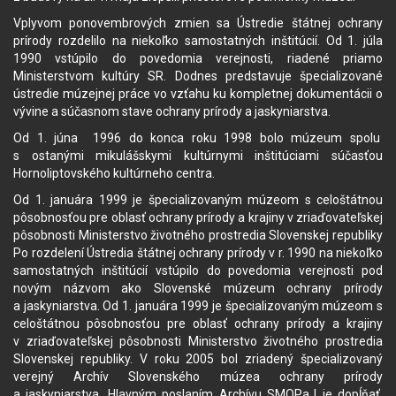
Vplyvom ponovembrových zmien sa Ústredie štátnej ochrany
prírody rozdelilo na niekoľko samostatných inštitúcií. Od 1. júla
1990 vstúpilo do povedomia verejnosti, riadené priamo
Ministerstvom kultúry SR. Dodnes predstavuje špecializované
ústredie múzejnej práce vo vzťahu ku kompletnej dokumentácii o
vývine a súčasnom stave ochrany prírody a jaskyniarstva.
Od 1. júna 1996 do konca roku 1998 bolo múzeum spolu
s ostanými mikulášskymi kultúrnymi inštitúciami súčasťou
Hornoliptovského kultúrneho centra.
Od 1. januára 1999 je špecializovaným múzeom s celoštátnou
pôsobnosťou pre oblasť ochrany prírody a krajiny v zriaďovateľskej
pôsobnosti Ministerstvo životného prostredia Slovenskej republiky
Po rozdelení Ústredia štátnej ochrany prírody v r. 1990 na niekoľko
samostatných inštitúcií vstúpilo do povedomia verejnosti pod
novým názvom ako Slovenské múzeum ochrany prírody
a jaskyniarstva. Od 1. januára 1999 je špecializovaným múzeom s
celoštátnou pôsobnosťou pre oblasť ochrany prírody a krajiny
v zriaďovateľskej pôsobnosti Ministerstvo životného prostredia
Slovenskej republiky. V roku 2005 bol zriadený špecializovaný
verejný Archív Slovenského múzea ochrany prírody
a jaskyniarstva. Hlavným poslaním Archívu SMOPaJ je dopĺňať,