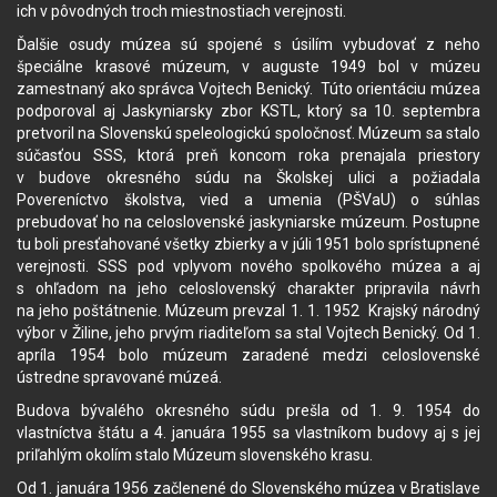
ich v pôvodných troch miestnostiach verejnosti.
Ďalšie osudy múzea sú spojené s úsilím vybudovať z neho
špeciálne krasové múzeum, v auguste 1949 bol v múzeu
zamestnaný ako správca Vojtech Benický. Túto orientáciu múzea
podporoval aj Jaskyniarsky zbor KSTL, ktorý sa 10. septembra
pretvoril na Slovenskú speleologickú spoločnosť. Múzeum sa stalo
súčasťou SSS, ktorá preň koncom roka prenajala priestory
v budove okresného súdu na Školskej ulici a požiadala
Povereníctvo školstva, vied a umenia (PŠVaU) o súhlas
prebudovať ho na celoslovenské jaskyniarske múzeum. Postupne
tu boli presťahované všetky zbierky a v júli 1951 bolo sprístupnené
verejnosti. SSS pod vplyvom nového spolkového múzea a aj
s ohľadom na jeho celoslovenský charakter pripravila návrh
na jeho poštátnenie. Múzeum prevzal 1. 1. 1952 Krajský národný
výbor v Žiline, jeho prvým riaditeľom sa stal Vojtech Benický. Od 1.
apríla 1954 bolo múzeum zaradené medzi celoslovenské
ústredne spravované múzeá.
Budova bývalého okresného súdu prešla od 1. 9. 1954 do
vlastníctva štátu a 4. januára 1955 sa vlastníkom budovy aj s jej
priľahlým okolím stalo Múzeum slovenského krasu.
Od 1. januára 1956 začlenené do Slovenského múzea v Bratislave