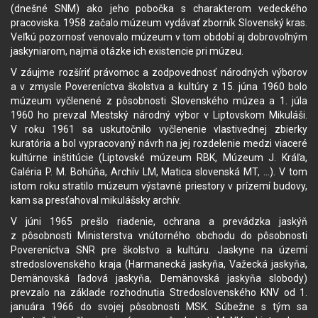
(dnešné SNM) ako jeho pobočka s charakterom vedeckého
pracoviska. 1958 začalo múzeum vydávať zborník Slovenský kras.
Veľkú pozornosť venovalo múzeum v tom období aj dobrovoľným
jaskyniarom, najmä otázke ich existencie pri múzeu.
V záujme rozšíriť právomoc a zodpovednosť národných výborov
a v zmysle Povereníctva školstva a kultúry z 15. júna 1960 bolo
múzeum vyčlenené z pôsobnosti Slovenského múzea a 1. júla
1960 ho prevzal Mestský národný výbor v Liptovskom Mikuláši.
V roku 1961 sa uskutočnilo vyčlenenie vlastivednej zbierky
kuratória a bol vypracovaný návrh na jej rozdelenie medzi viaceré
kultúrne inštitúcie (Liptovské múzeum RBK, Múzeum J. Kráľa,
Galéria P. M. Bohúňa, Archív LM, Matica slovenská MT, ...). V tom
istom roku stratilo múzeum výstavné priestory v prízemí budovy,
kam sa presťahoval mikulášsky archív.
V júni 1965 prešlo riadenie, ochrana a prevádzka jaskýň
z pôsobnosti Ministerstva vnútorného obchodu do pôsobnosti
Povereníctva SNR pre školstvo a kultúru. Jaskyne na území
stredoslovenského kraja (Harmanecká jaskyňa, Važecká jaskyňa,
Demänovská ľadová jaskyňa, Demänovská jaskyňa slobody)
prevzalo na základe rozhodnutia Stredoslovenského KNV od 1.
januára 1966 do svojej pôsobnosti MSK. Súbežne s tým sa