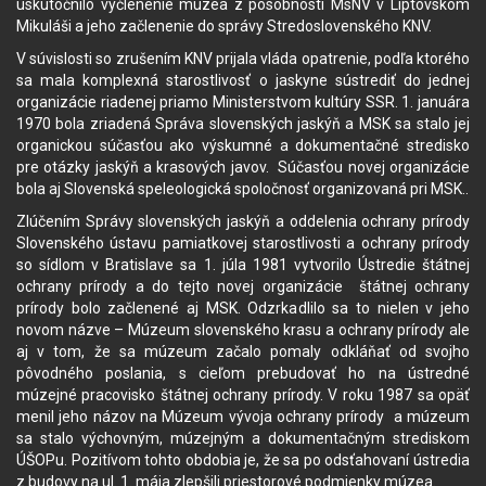
uskutočnilo vyčlenenie múzea z pôsobnosti MsNV v Liptovskom
Mikuláši a jeho začlenenie do správy Stredoslovenského KNV.
V súvislosti so zrušením KNV prijala vláda opatrenie, podľa ktorého
sa mala komplexná starostlivosť o jaskyne sústrediť do jednej
organizácie riadenej priamo Ministerstvom kultúry SSR. 1. januára
1970 bola zriadená Správa slovenských jaskýň a MSK sa stalo jej
organickou súčasťou ako výskumné a dokumentačné stredisko
pre otázky jaskýň a krasových javov. Súčasťou novej organizácie
bola aj Slovenská speleologická spoločnosť organizovaná pri MSK..
Zlúčením Správy slovenských jaskýň a oddelenia ochrany prírody
Slovenského ústavu pamiatkovej starostlivosti a ochrany prírody
so sídlom v Bratislave sa 1. júla 1981 vytvorilo Ústredie štátnej
ochrany prírody a do tejto novej organizácie štátnej ochrany
prírody bolo začlenené aj MSK. Odzrkadlilo sa to nielen v jeho
novom názve – Múzeum slovenského krasu a ochrany prírody ale
aj v tom, že sa múzeum začalo pomaly odkláňať od svojho
pôvodného poslania, s cieľom prebudovať ho na ústredné
múzejné pracovisko štátnej ochrany prírody. V roku 1987 sa opäť
menil jeho názov na Múzeum vývoja ochrany prírody a múzeum
sa stalo výchovným, múzejným a dokumentačným strediskom
ÚŠOPu. Pozitívom tohto obdobia je, že sa po odsťahovaní ústredia
z budovy na ul. 1. mája zlepšili priestorové podmienky múzea.