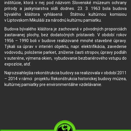
inštitúcie, ktorá v nej pod názvom Slovenské múzeum ochrany
prírody a jaskyniarstva sídli dodnes. 23. 3. 1963 bola budova
bývalého kláštora vyhlásená Štátnou kultúrnou komisiou
v Liptovskom Mikuláši za národnú kultúrnu pamiatku.
Budova bývalého kláštora je zachovaná v pôvodných proporciách
zastavanej plochy, bez dodatočných prístavieb. V období rokov
1956 – 1990 boli v budove realizované mnohé stavebné úpravy.
Týkali sa úprav v interiéri objektu, napr. elektrifikácia, zavedenie
vodovodu, položenie parkiet, zníženie časti stropov, úpravy podláh
v suteréne, výmena okien, vybudovanie bezbariérového vstupu do
expozície, atď.
Najrozsiahlejšia rekonštrukcia budovy sa realizovala v období 2011
– 2014 v rámci projektu Rekonštrukcia historickej budovy múzea,
kultúrnej pamiatky pre environmentálne vzdelávanie.