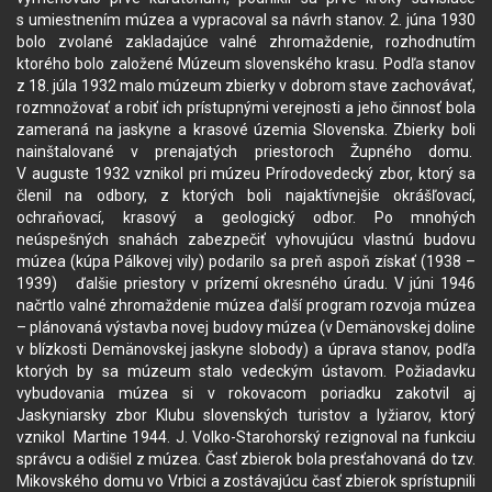
s umiestnením múzea a vypracoval sa návrh stanov. 2. júna 1930
bolo zvolané zakladajúce valné zhromaždenie, rozhodnutím
ktorého bolo založené Múzeum slovenského krasu. Podľa stanov
z 18. júla 1932 malo múzeum zbierky v dobrom stave zachovávať,
rozmnožovať a robiť ich prístupnými verejnosti a jeho činnosť bola
zameraná na jaskyne a krasové územia Slovenska. Zbierky boli
nainštalované v prenajatých priestoroch Župného domu.
V auguste 1932 vznikol pri múzeu Prírodovedecký zbor, ktorý sa
členil na odbory, z ktorých boli najaktívnejšie okrášľovací,
ochraňovací, krasový a geologický odbor. Po mnohých
neúspešných snahách zabezpečiť vyhovujúcu vlastnú budovu
múzea (kúpa Pálkovej vily) podarilo sa preň aspoň získať (1938 –
1939) ďalšie priestory v prízemí okresného úradu. V júni 1946
načrtlo valné zhromaždenie múzea ďalší program rozvoja múzea
– plánovaná výstavba novej budovy múzea (v Demänovskej doline
v blízkosti Demänovskej jaskyne slobody) a úprava stanov, podľa
ktorých by sa múzeum stalo vedeckým ústavom. Požiadavku
vybudovania múzea si v rokovacom poriadku zakotvil aj
Jaskyniarsky zbor Klubu slovenských turistov a lyžiarov, ktorý
vznikol Martine 1944. J. Volko-Starohorský rezignoval na funkciu
správcu a odišiel z múzea. Časť zbierok bola presťahovaná do tzv.
Mikovského domu vo Vrbici a zostávajúcu časť zbierok sprístupnili