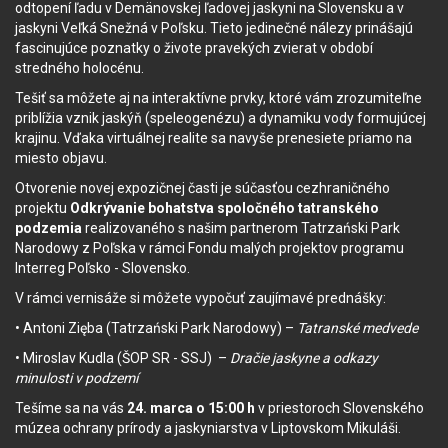
odtopení ľadu v Demänovskej ľadovej jaskyni na Slovensku a v
jaskyni Veľká Snežná v Poľsku. Tieto jedinečné nálezy prinášajú
fascinujúce poznatky o živote pravekých zvierat v období
stredného holocénu.
Tešiť sa môžete aj na interaktívne prvky, ktoré vám zrozumiteľne
priblížia vznik jaskýň (speleogenézu) a dynamiku vody formujúcej
krajinu. Vďaka virtuálnej realite sa navyše prenesiete priamo na
miesto objavu.
Otvorenie novej expozičnej časti je súčasťou cezhraničného
projektu
Odkrývanie bohatstva spoločného tatranského
podzemia
realizovaného s našim partnerom Tatrzański Park
Narodowy z Poľska v rámci Fondu malých projektov programu
Interreg Poľsko - Slovensko.
V rámci vernisáže si môžete vypočuť zaujímavé prednášky:
• Antoni Zięba (Tatrzański Park Narodowy) –
Tatranské medvede
• Miroslav Kudla (ŠOP SR - SSJ) –
Dračie jaskyne a odkazy
minulosti v podzemí
Tešíme sa na vás
24. marca o 15:00 h
v priestoroch Slovenského
múzea ochrany prírody a jaskyniarstva v Liptovskom Mikuláši.