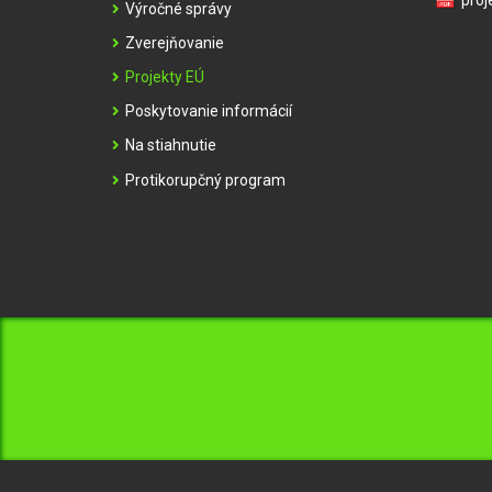
proj
Výročné správy
Zverejňovanie
Projekty EÚ
Poskytovanie informácií
Na stiahnutie
Protikorupčný program